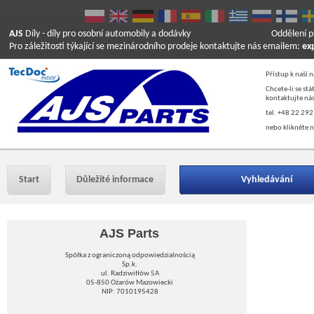
AJS
Díly
- díly pro osobní automobily a dodávky
Oddělení p
Pro záležitosti týkající se mezinárodního prodeje kontaktujte nás emailem:
ex
Přístup k naší 
Chcete-li se st
kontaktujte nás
tel. +48 22 292
nebo klikněte n
Start
Důležité informace
Vyhledávání
AJS Parts
Spółka z ograniczoną odpowiedzialnością
Sp.k.
ul. Radziwiłłów 5A
05-850 Ożarów Mazowiecki
NIP: 7010195428