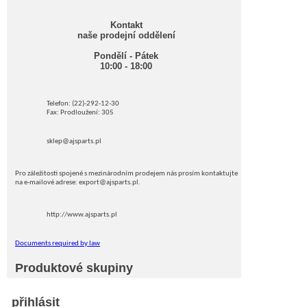
Kontakt
naše prodejní oddělení
Pondělí - Pátek
10:00 - 18:00
Telefon: (22)-292-12-30
Fax: Prodloužení: 305
sklep@ajsparts.pl
Pro záležitosti spojené s mezinárodním prodejem nás prosím kontaktujte
na e-mailové adrese: export@ajsparts.pl.
http://www.ajsparts.pl
Documents required by law
Produktové skupiny
přihlásit