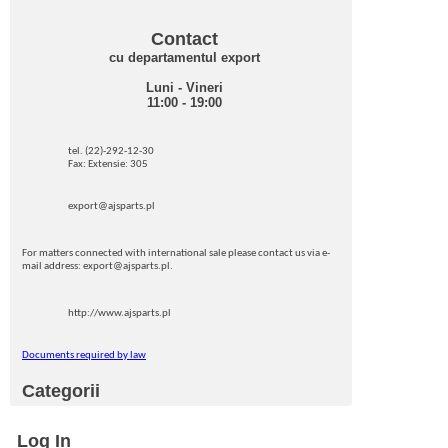
Contact
cu departamentul export
Luni - Vineri
11:00 - 19:00
tel. (22)-292-12-30
Fax: Extensie: 305
export@ajsparts.pl
For matters connected with international sale please contact us via e-
mail address: export@ajsparts.pl.
http://www.ajsparts.pl
Documents required by law
Categorii
Log In