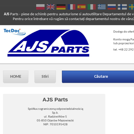
AJS
Parts
- piese de schimb pentru autoturisme si autoutilitare
Departamentul de vâ
Pentru orice întrebare vă rugăm să contactaţi departamentul nostru de vânză
Dostęp do ofer
Konto mogą Pań
lub poprzez ko
tel. +48 22 292
HOME
Stiri
Căutare
AJS Parts
Spółka z ograniczoną odpowiedzialnością
Sp.k.
ul. Radziwiłłów 5
05-850 Ożarów Mazowiecki
NIP: 7010195428