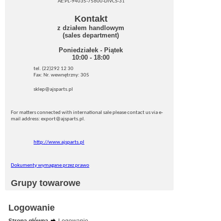
AE:PL-94035-75600-DIVCS-31
Kontakt
z działem handlowym
(sales department)
Poniedziałek - Piątek
10:00 - 18:00
tel. (22)292 12 30
Fax: Nr. wewnętrzny: 305
sklep@ajsparts.pl
For matters connected with international sale please contact us via e-
mail address: export@ajsparts.pl.
http://www.ajsparts.pl
Dokumenty wymagane przez prawo
Grupy towarowe
Logowanie