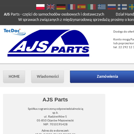
AJS
Parts
- części do samochodów osobowych i dostawczych
Dział Hand
W sprawach związanych z międzynarodową sprzedażą prosimy o kont
Dostęp do ofer
Konto mogą Pań
lub poprzez ko
tel. 22 292 12 
HOME
Wiadomości
Zamówienia
AJS Parts
Spółka z ograniczoną odpowiedzialnością
sp.k.
ul. Radziwiłłów 5
05-850 Ożarów Mazowiecki
NIP: 7010195428
Adres do e-doreczeń: