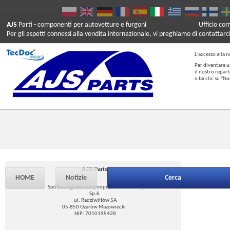
AJS
Parti
- componenti per autovetture e furgoni
Ufficio co
Per gli aspetti connessi alla vendita internazionale, vi preghiamo di contattarc
L'accesso alla n
Per diventare u
il nostro repar
o fai clic su "
AJS Parts
HOME
Notizie
Cerca
Spółka z ograniczoną odpowiedzialnością
Sp.k.
ul. Radziwiłłów 5A
05-850 Ożarów Mazowiecki
NIP: 7010195428