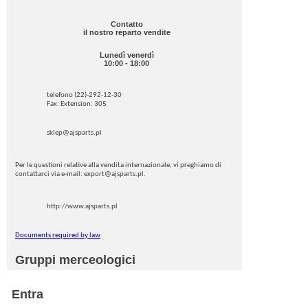
Contatto
il nostro reparto vendite
Lunedì venerdì
10:00 - 18:00
telefono (22)-292-12-30
Fax: Extension: 305
sklep@ajsparts.pl
Per le questioni relative alla vendita internazionale, vi preghiamo di
contattarci via e-mail: export@ajsparts.pl.
http://www.ajsparts.pl
Documents required by law
Gruppi merceologici
Entra