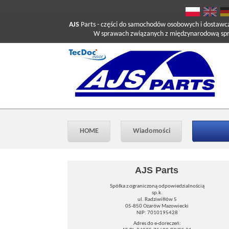
AJS
Parts
- części do samochodów osobowych i dostawc
W sprawach związanych z międzynarodową sprzed
HOME
Wiadomości
AJS Parts
Spółka z ograniczoną odpowiedzialnością
sp.k.
ul. Radziwiłłów 5
05-850 Ożarów Mazowiecki
NIP: 7010195428
Adres do e-doreczeń: