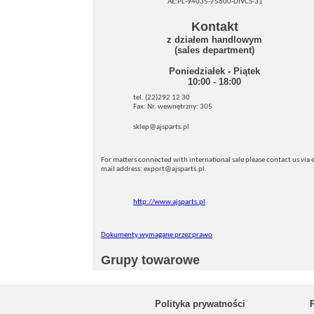
AE:PL-94035-75600-DIVCS-31
Kontakt
z działem handlowym
(sales department)
Poniedziałek - Piątek
10:00 - 18:00
tel. (22)292 12 30
Fax: Nr. wewnętrzny: 305
sklep@ajsparts.pl
For matters connected with international sale please contact us via e
mail address: export@ajsparts.pl.
http://www.ajsparts.pl
Dokumenty wymagane przez prawo
Grupy towarowe
Polityka prywatności