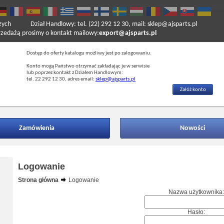
zych
Dział Handlowy: tel. (22) 292 12 30, mail: sklep@ajsparts.pl
ażą prosimy o kontakt mailowy:
export@ajsparts.pl
Dostęp do oferty katalogu możliwy jest po zalogowaniu.
Konto mogą Państwo otrzymać zakładając je w serwisie
lub poprzez kontakt z Działem Handlowym:
tel. 22 292 12 30, adres email:
sklep@ajsparts.pl
Załóż konto
Zamówienia
Nowości
Logowanie
Strona główna
Logowanie
Nazwa użytkownika:
Hasło: