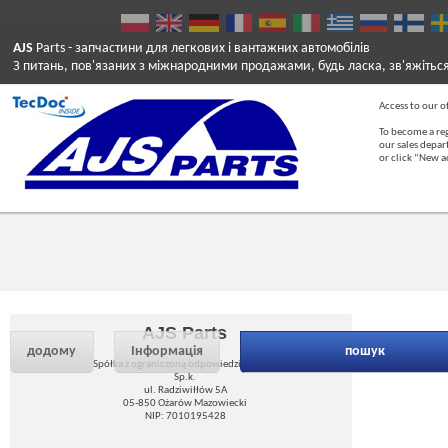
AJS
Parts
- запчастини для легкових і вантажних автомобілів
З питань, пов'язаних з міжнародними продажами, будь ласка, зв'яжітьс
Access to our of
To become a reg
our sales depa
or click “New 
AJS Parts
додому
Інформація
пошук
Spółka z ograniczoną odpowiedzialnością
Sp.k.
ul. Radziwiłłów 5A
05-850 Ożarów Mazowiecki
NIP: 7010195428