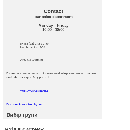
Contact
our sales department
Monday – Friday
10:00 - 18:00
phone (22)-292-12-30
Fax: Extension: 305
sklep@ajsparts.pl
For matters connected with international sale please contact us via e-
mail address: export@ajsparts.pl.
http://www.ajsparts.pl
Documents required by law
Вибір групи
Вхід в систему