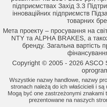
підприємствах Захід 3.3 Підтри
інноваційних підприємств Підз
товарних бре
Мета проекту – просування на сві
NTY та ALPHA BRAKES, а також
бренду. Загальна вартість п
фінансування
Copyright © 2005 - 2026 ASCO Sy
oprogram
Wszystkie nazwy handlowe, nazwy prod
stronach należą do ich właścicieli i s
Mogą być one zastrzeżonymi znakami to
prezentowane na naszych stron