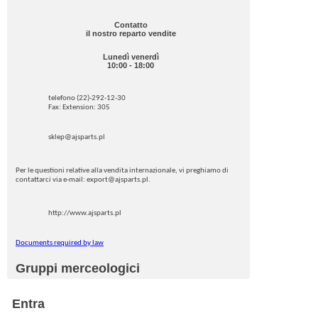
Contatto
il nostro reparto vendite
Lunedì venerdì
10:00 - 18:00
telefono (22)-292-12-30
Fax: Extension: 305
sklep@ajsparts.pl
Per le questioni relative alla vendita internazionale, vi preghiamo di
contattarci via e-mail: export@ajsparts.pl.
http://www.ajsparts.pl
Documents required by law
Gruppi merceologici
Entra