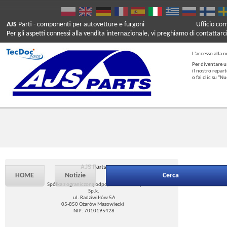
AJS
Parti
- componenti per autovetture e furgoni
Ufficio co
Per gli aspetti connessi alla vendita internazionale, vi preghiamo di contattarc
L'accesso alla n
Per diventare u
il nostro repar
o fai clic su "
AJS Parts
HOME
Notizie
Cerca
Spółka z ograniczoną odpowiedzialnością
Sp.k.
ul. Radziwiłłów 5A
05-850 Ożarów Mazowiecki
NIP: 7010195428