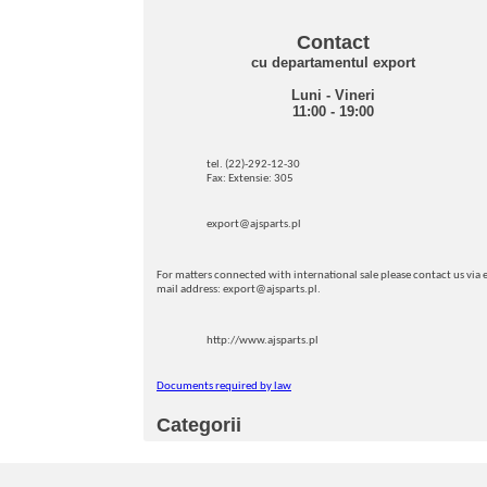
Contact
cu departamentul export
Luni - Vineri
11:00 - 19:00
tel. (22)-292-12-30
Fax: Extensie: 305
export@ajsparts.pl
For matters connected with international sale please contact us via e
mail address: export@ajsparts.pl.
http://www.ajsparts.pl
Documents required by law
Categorii