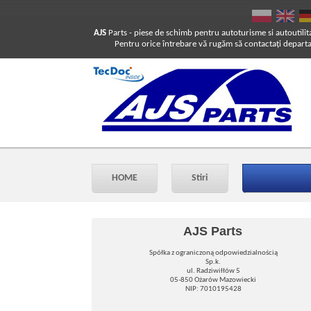
AJS
Parts
- piese de schimb pentru autoturisme si autoutilit
Pentru orice întrebare vă rugăm să contactaţi departam
HOME
Stiri
AJS Parts
Spółka z ograniczoną odpowiedzialnością
Sp.k.
ul. Radziwiłłów 5
05-850 Ożarów Mazowiecki
NIP: 7010195428