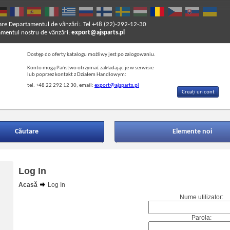
are
Departamentul de vânzări:. Tel +48 (22)-292-12-30
entul nostru de vânzări:
export@ajsparts.pl
Dostęp do oferty katalogu możliwy jest po zalogowaniu.
Konto mogą Państwo otrzymać zakładając je w serwisie
lub poprzez kontakt z Działem Handlowym:
tel. +48 22 292 12 30, email:
export@ajsparts.pl
Creați un cont
Căutare
Elemente noi
Log In
Acasă
Log In
Nume utilizator:
Parola: