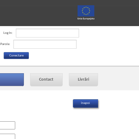
Log In:
Parola:
Contact
Livrări