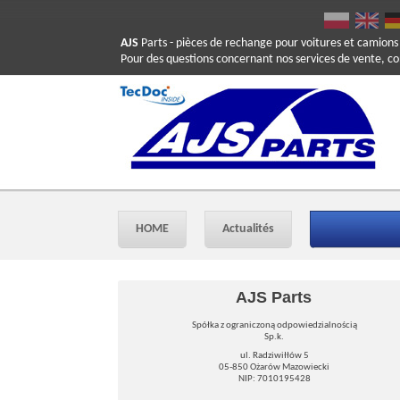
AJS
Parts
- pièces de rechange pour voitures et camions
Pour des questions concernant nos services de vente, c
HOME
Actualités
AJS Parts
Spółka z ograniczoną odpowiedzialnością
Sp.k.
ul. Radziwiłłów 5
05-850 Ożarów Mazowiecki
NIP: 7010195428