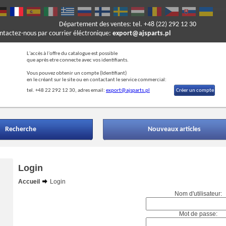
Département des ventes: tel. +48 (22) 292 12 30
ontactez-nous par courrier éléctronique:
export@ajsparts.pl
L'accès à l'offre du catalogue est possible
que après etre connecte avec vos identifiants.
Vous pouvez obtenir un compte (Ide
ntifiant)
en le créant sur le site ou en contactant le service commercial:
tel. +48 22 292 12 30, adres email:
export@ajsparts.pl
Créer un compte
Recherche
Nouveaux articles
Login
Accueil
Login
Nom d'utilisateur:
Mot de passe: