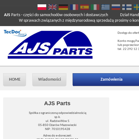
AJS
Parts
- części do samochodów osobowych i dostawczych
Dział Hand
W sprawach związanych z międzynarodową sprzedażą prosimy o kont
Dostęp do ofer
Konto mogą Pań
lub poprzez ko
tel. 22 292 12 
HOME
Wiadomości
Zamówienia
AJS Parts
Spółka z ograniczoną odpowiedzialnością
sp.k.
ul. Radziwiłłów 5
05-850 Ożarów Mazowiecki
NIP: 7010195428
Adres do e-doreczeń: