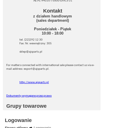
AE:PL-94035-75600-DIVCS-31
Kontakt
z działem handlowym
(sales department)
Poniedziałek - Piątek
10:00 - 18:00
tel. (22)292 12 30
Fax: Nr. wewnętrzny: 305
sklep@ajsparts.pl
For matters connected with international sale please contact us via e-
mail address: export@ajsparts.pl.
http://www.ajsparts.pl
Dokumenty wymagane przez prawo
Grupy towarowe
Logowanie