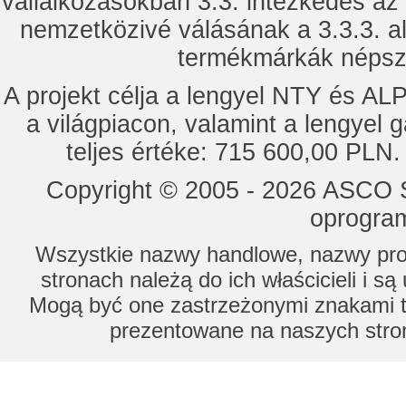
vállalkozásokban 3.3. intézkedés az
nemzetközivé válásának a 3.3.3. a
termékmárkák népsze
A projekt célja a lengyel NTY és 
a világpiacon, valamint a lengyel 
teljes értéke: 715 600,00 PLN.
Copyright © 2005 - 2026 ASCO Sy
oprogram
Wszystkie nazwy handlowe, nazwy prod
stronach należą do ich właścicieli i s
Mogą być one zastrzeżonymi znakami to
prezentowane na naszych stron