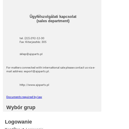
Ügyfélszolgálati kapcsolat
(sales department)
tel. (22)-292-12-30
Fax: Kiterjesztés: 305
sklep@ajsparts.pl
For matters connected with international sale please contact us via e-
mail address: export@ajsparts.pl.
http://www.ajsparts.pl
Documents required by law
Wybór grup
Logowanie