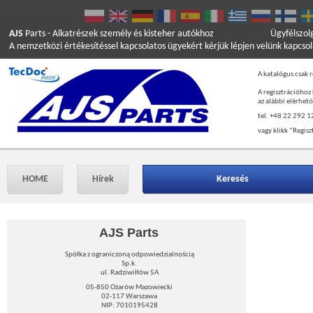
AJS
Parts
- Alkatrészek személy és kisteher autókhoz
Ügyfélszol
A nemzetközi értékesítéssel kapcsolatos ügyekért kérjük lépjen velünk kapcso
A katalógus csak r
A regisztrációhoz
az alábbi elérhet
tel. +48 22 292 1
vagy klikk ”Regisz
HOME
Hírek
Keresés
AJS Parts
Spółka z ograniczoną odpowiedzialnością
Sp.k.
ul. Radziwiłłów 5A
05-850 Ożarów Mazowiecki
02-117 Warszawa
NIP: 7010195428