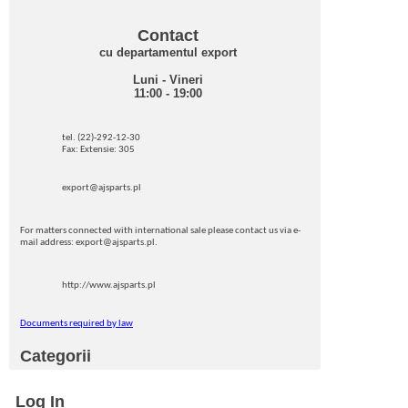
Contact
cu departamentul export
Luni - Vineri
11:00 - 19:00
tel. (22)-292-12-30
Fax: Extensie: 305
export@ajsparts.pl
For matters connected with international sale please contact us via e-
mail address: export@ajsparts.pl.
http://www.ajsparts.pl
Documents required by law
Categorii
Log In