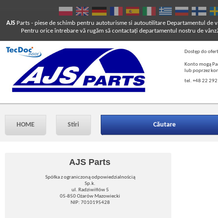
AJS
Parts
- piese de schimb pentru autoturisme si autoutilitare
Departamentul de vâ
Pentru orice întrebare vă rugăm să contactaţi departamentul nostru de vânză
Dostęp do ofer
Konto mogą Pań
lub poprzez ko
tel. +48 22 292
HOME
Stiri
Căutare
AJS Parts
Spółka z ograniczoną odpowiedzialnością
Sp.k.
ul. Radziwiłłów 5
05-850 Ożarów Mazowiecki
NIP: 7010195428