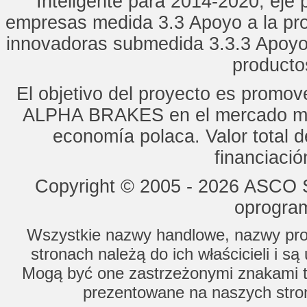
Inteligente para 2014-2020, eje p
empresas medida 3.3 Apoyo a la pro
innovadoras submedida 3.3.3 Apoyo
productos
El objetivo del proyecto es promo
ALPHA BRAKES en el mercado mun
economía polaca. Valor total d
financiaci
Copyright © 2005 - 2026 ASCO Sy
oprogram
Wszystkie nazwy handlowe, nazwy prod
stronach należą do ich właścicieli i s
Mogą być one zastrzeżonymi znakami to
prezentowane na naszych stron