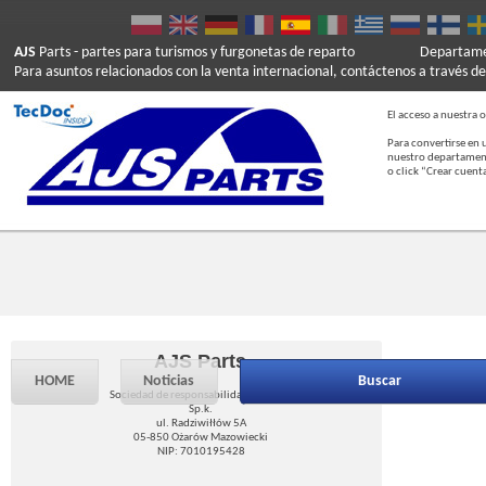
AJS
Parts
- partes para turismos y furgonetas de reparto
Departamen
Para asuntos relacionados con la venta internacional, contáctenos a través de
El acceso a nuestra o
Para convertirse en 
nuestro departament
o click “Crear cuent
AJS Parts
HOME
Noticias
Buscar
Sociedad de responsabilidad limitada
Sp.k.
ul. Radziwiłłów 5A
05-850 Ożarów Mazowiecki
NIP: 7010195428