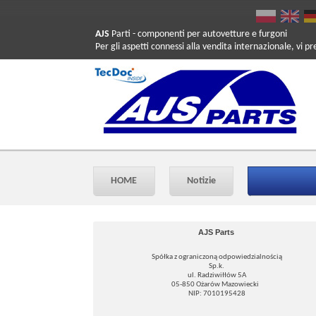
AJS
Parti
- componenti per autovetture e furgoni
Per gli aspetti connessi alla vendita internazionale, vi p
HOME
Notizie
AJS Parts
Spółka z ograniczoną odpowiedzialnością
Sp.k.
ul. Radziwiłłów 5A
05-850 Ożarów Mazowiecki
NIP: 7010195428