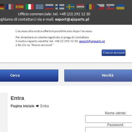
Ufficio commerciale: tel. +48 (22) 292 12 30
reghiamo di contattarci via e-mail:
export@ajsparts.pl
L'accesso alla nostra offerta è possibile solo dopo l'accesso.
Per diventare un utente registrato si prega di contattare
il nostro reparto vendite: tel. +48 22 292 12 30,
export@ajsparts.pl
o fai clic su "Nuovo account"
Crea un account
Cerca
Novità
Entra
Pagina iniziale
Entra
Nome utente:
Password: