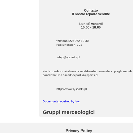
Contatto
il nostro reparto vendite
Lunedì venerdì
10:00 - 18:00
telefono (22)-292-12-30
Fax: Extension: 305
sklep@ajsparts.pl
Per le questioni relative alla vendita internazionale, vi preghiamo di
contattarci via e-mail: export@ajsparts.pl.
http://www.ajsparts.pl
Documents required by law
Gruppi merceologici
Privacy Policy