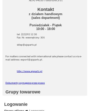
AE:PL-94035-75600-DIVCS-31
Kontakt
z działem handlowym
(sales department)
Poniedziałek - Piątek
10:00 - 18:00
tel. (22)292 12 30
Fax: Nr. wewnętrzny: 305
sklep@ajsparts.pl
For matters connected with international sale please contact us via e-
mail address: export@ajsparts.pl.
http://www.ajsparts.pl
Dokumenty wymagane przez prawo
Grupy towarowe
Logowanie