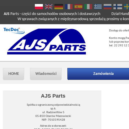
AJS
Parts
- części do samochodów osobowych i dostawczych
Dział Hand
W sprawach związanych z międzynarodową sprzedażą prosimy o kont
Dostęp do ofer
Konto mogą Pań
lub poprzez ko
tel. 22 292 12 
HOME
Wiadomości
Zamówienia
AJS Parts
Spółka z ograniczoną odpowiedzialnością
sp.k.
ul. Radziwiłłów 5
05-850 Ożarów Mazowiecki
NIP: 7010195428
Adres do e-doreczeń: