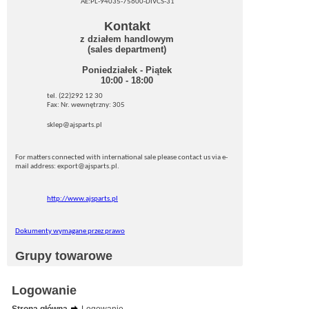
AE:PL-94035-75600-DIVCS-31
Kontakt
z działem handlowym
(sales department)
Poniedziałek - Piątek
10:00 - 18:00
tel. (22)292 12 30
Fax: Nr. wewnętrzny: 305
sklep@ajsparts.pl
For matters connected with international sale please contact us via e-
mail address: export@ajsparts.pl.
http://www.ajsparts.pl
Dokumenty wymagane przez prawo
Grupy towarowe
Logowanie