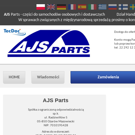
AJS
Parts
- części do samochodów osobowych i dostawczych
Dział Hand
W sprawach związanych z międzynarodową sprzedażą prosimy o kont
Dostęp do ofer
Konto mogą Pań
lub poprzez ko
tel. 22 292 12 
HOME
Wiadomości
Zamówienia
AJS Parts
Spółka z ograniczoną odpowiedzialnością
sp.k.
ul. Radziwiłłów 5
05-850 Ożarów Mazowiecki
NIP: 7010195428
Adres do e-doreczeń: