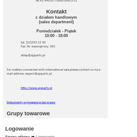
AE:PL-94035-75600-DIVCS-31
Kontakt
z działem handlowym
(sales department)
Poniedziałek - Piątek
10:00 - 18:00
tel. (22)292 12 30
Fax: Nr. wewnętrzny: 305
sklep@ajsparts.pl
For matters connected with international sale please contact us via e-
mail address: export@ajsparts.pl.
http://www.ajsparts.pl
Dokumenty wymagane przez prawo
Grupy towarowe
Logowanie