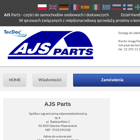
AJS
Parts
- części do samochodów osobowych i dostawczych
Dział Hand
W sprawach związanych z międzynarodową sprzedażą prosimy o kont
Dostęp do ofer
Konto mogą Pań
lub poprzez ko
tel. 22 292 12 
HOME
Wiadomości
Zamówienia
AJS Parts
Spółka z ograniczoną odpowiedzialnością
sp.k.
ul. Radziwiłłów 5
05-850 Ożarów Mazowiecki
NIP: 7010195428
Adres do e-doreczeń: