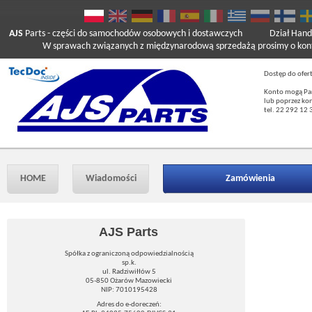
AJS
Parts
- części do samochodów osobowych i dostawczych
Dział Hand
W sprawach związanych z międzynarodową sprzedażą prosimy o kont
Dostęp do ofer
Konto mogą Pań
lub poprzez ko
tel. 22 292 12 
HOME
Wiadomości
Zamówienia
AJS Parts
Spółka z ograniczoną odpowiedzialnością
sp.k.
ul. Radziwiłłów 5
05-850 Ożarów Mazowiecki
NIP: 7010195428
Adres do e-doreczeń: