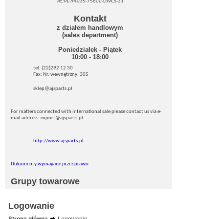
AE:PL-94035-75600-DIVCS-31
Kontakt
z działem handlowym
(sales department)
Poniedziałek - Piątek
10:00 - 18:00
tel. (22)292 12 30
Fax: Nr. wewnętrzny: 305
sklep@ajsparts.pl
For matters connected with international sale please contact us via e-
mail address: export@ajsparts.pl.
http://www.ajsparts.pl
Dokumenty wymagane przez prawo
Grupy towarowe
Logowanie