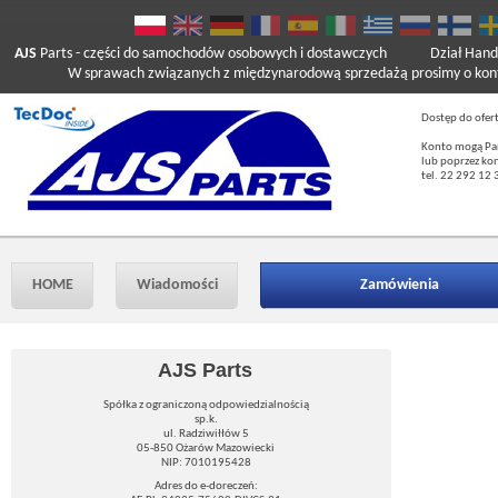
AJS
Parts
- części do samochodów osobowych i dostawczych
Dział Hand
W sprawach związanych z międzynarodową sprzedażą prosimy o kont
Dostęp do ofer
Konto mogą Pań
lub poprzez ko
tel. 22 292 12 
HOME
Wiadomości
Zamówienia
AJS Parts
Spółka z ograniczoną odpowiedzialnością
sp.k.
ul. Radziwiłłów 5
05-850 Ożarów Mazowiecki
NIP: 7010195428
Adres do e-doreczeń: