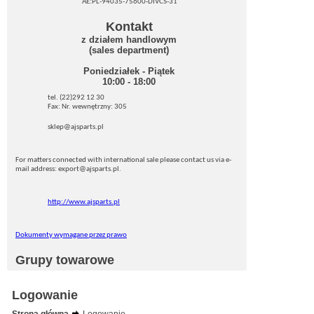
AE:PL-94035-75600-DIVCS-31
Kontakt
z działem handlowym
(sales department)
Poniedziałek - Piątek
10:00 - 18:00
tel. (22)292 12 30
Fax: Nr. wewnętrzny: 305
sklep@ajsparts.pl
For matters connected with international sale please contact us via e-
mail address: export@ajsparts.pl.
http://www.ajsparts.pl
Dokumenty wymagane przez prawo
Grupy towarowe
Logowanie