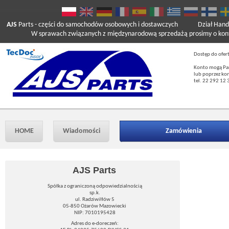
AJS
Parts
- części do samochodów osobowych i dostawczych
Dział Hand
W sprawach związanych z międzynarodową sprzedażą prosimy o kont
Dostęp do ofer
Konto mogą Pań
lub poprzez ko
tel. 22 292 12 
HOME
Wiadomości
Zamówienia
AJS Parts
Spółka z ograniczoną odpowiedzialnością
sp.k.
ul. Radziwiłłów 5
05-850 Ożarów Mazowiecki
NIP: 7010195428
Adres do e-doreczeń: