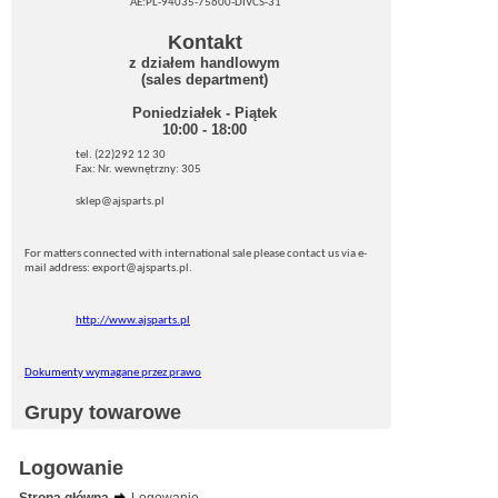
AE:PL-94035-75600-DIVCS-31
Kontakt
z działem handlowym
(sales department)
Poniedziałek - Piątek
10:00 - 18:00
tel. (22)292 12 30
Fax: Nr. wewnętrzny: 305
sklep@ajsparts.pl
For matters connected with international sale please contact us via e-
mail address: export@ajsparts.pl.
http://www.ajsparts.pl
Dokumenty wymagane przez prawo
Grupy towarowe
Logowanie