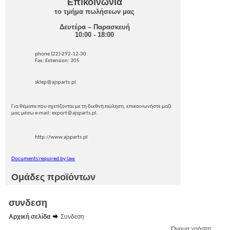
Επικοινωνία
το τμήμα πωλήσεων μας
Δευτέρα – Παρασκευή
10:00 - 18:00
phone (22)-292-12-30
Fax: Extension: 305
sklep@ajsparts.pl
Για θέματα που σχετίζονται με τη διεθνή πώληση, επικοινωνήστε μαζί
μας μέσω e-mail: export@ajsparts.pl.
http://www.ajsparts.pl
Documents required by law
Ομάδες προϊόντων
συνδεση
Αρχική σελίδα
Συνδεση
Όνομα χρήστη: