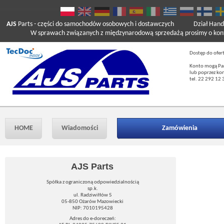
AJS
Parts
- części do samochodów osobowych i dostawczych
Dział Hand
W sprawach związanych z międzynarodową sprzedażą prosimy o kont
Dostęp do ofer
Konto mogą Pań
lub poprzez ko
tel. 22 292 12 
HOME
Wiadomości
Zamówienia
AJS Parts
Spółka z ograniczoną odpowiedzialnością
sp.k.
ul. Radziwiłłów 5
05-850 Ożarów Mazowiecki
NIP: 7010195428
Adres do e-doreczeń: