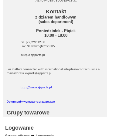
AE:PL-94035-75600-DIVCS-31
Kontakt
z działem handlowym
(sales department)
Poniedziałek - Piątek
10:00 - 18:00
tel. (22)292 12 30
Fax: Nr. wewnętrzny: 305
sklep@ajsparts.pl
For matters connected with international sale please contact us via e-
mail address: export@ajsparts.pl.
http://www.ajsparts.pl
Dokumenty wymagane przez prawo
Grupy towarowe
Logowanie