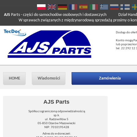
AJS
Parts
- części do samochodów osobowych i dostawczych
Dział Hand
W sprawach związanych z międzynarodową sprzedażą prosimy o kont
Dostęp do ofer
Konto mogą Pań
lub poprzez ko
tel. 22 292 12 
HOME
Wiadomości
Zamówienia
AJS Parts
Spółka z ograniczoną odpowiedzialnością
sp.k.
ul. Radziwiłłów 5
05-850 Ożarów Mazowiecki
NIP: 7010195428
Adres do e-doreczeń: