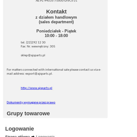
AE:PL-94035-75600-DIVCS-31
Kontakt
z działem handlowym
(sales department)
Poniedziałek - Piątek
10:00 - 18:00
tel. (22)292 12 30
Fax: Nr. wewnętrzny: 305
sklep@ajsparts.pl
For matters connected with international sale please contact us via e-
mail address: export@ajsparts.pl.
http://www.ajsparts.pl
Dokumenty wymagane przez prawo
Grupy towarowe
Logowanie