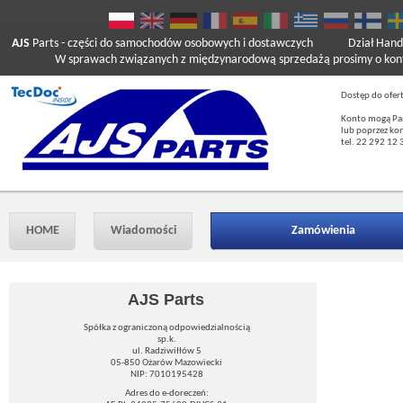
AJS
Parts
- części do samochodów osobowych i dostawczych
Dział Hand
W sprawach związanych z międzynarodową sprzedażą prosimy o kont
Dostęp do ofer
Konto mogą Pań
lub poprzez ko
tel. 22 292 12 
HOME
Wiadomości
Zamówienia
AJS Parts
Spółka z ograniczoną odpowiedzialnością
sp.k.
ul. Radziwiłłów 5
05-850 Ożarów Mazowiecki
NIP: 7010195428
Adres do e-doreczeń: