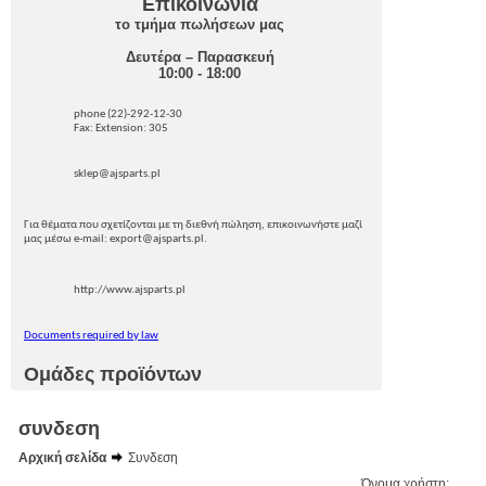
Επικοινωνία
το τμήμα πωλήσεων μας
Δευτέρα – Παρασκευή
10:00 - 18:00
phone (22)-292-12-30
Fax: Extension: 305
sklep@ajsparts.pl
Για θέματα που σχετίζονται με τη διεθνή πώληση, επικοινωνήστε μαζί
μας μέσω e-mail: export@ajsparts.pl.
http://www.ajsparts.pl
Documents required by law
Ομάδες προϊόντων
συνδεση
Αρχική σελίδα
Συνδεση
Όνομα χρήστη: