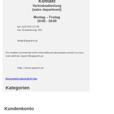
Kontakt
Vertriebsabteilung
(sales department)
Montag – Freitag
10:00 - 18:00
tel. (22)-292-12-30
Fax: Erweiterung: 305
sklep@ajsparts.pl
For matters connected with international sale please contact us via e-
mail address: export@ajsparts.pl.
http://www.ajsparts.pl
Documents required by law
Kategorien
Kundenkonto