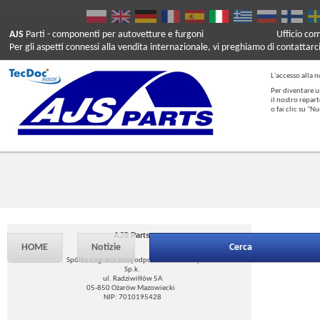
AJS
Parti
- componenti per autovetture e furgoni
Ufficio co
Per gli aspetti connessi alla vendita internazionale, vi preghiamo di contattarc
L'accesso alla n
Per diventare u
il nostro repar
o fai clic su "
AJS Parts
HOME
Notizie
Cerca
Spółka z ograniczoną odpowiedzialnością
Sp.k.
ul. Radziwiłłów 5A
05-850 Ożarów Mazowiecki
NIP: 7010195428