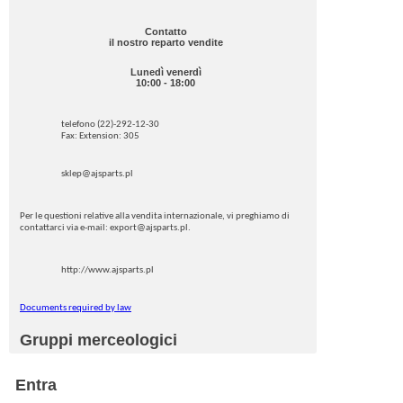
Contatto
il nostro reparto vendite
Lunedì venerdì
10:00 - 18:00
telefono (22)-292-12-30
Fax: Extension: 305
sklep@ajsparts.pl
Per le questioni relative alla vendita internazionale, vi preghiamo di
contattarci via e-mail: export@ajsparts.pl.
http://www.ajsparts.pl
Documents required by law
Gruppi merceologici
Entra