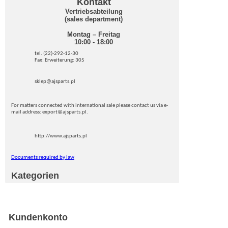
Kontakt
Vertriebsabteilung
(sales department)
Montag – Freitag
10:00 - 18:00
tel. (22)-292-12-30
Fax: Erweiterung: 305
sklep@ajsparts.pl
For matters connected with international sale please contact us via e-
mail address: export@ajsparts.pl.
http://www.ajsparts.pl
Documents required by law
Kategorien
Kundenkonto