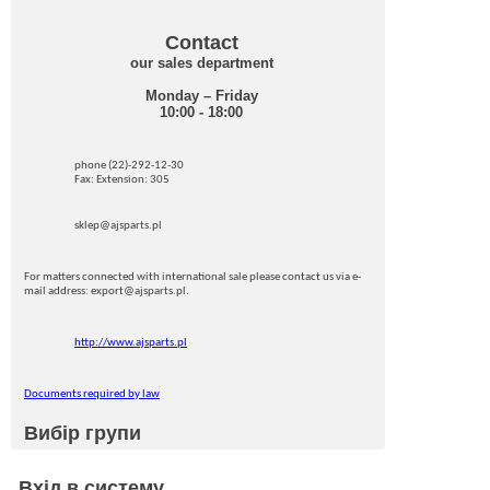
Contact
our sales department
Monday – Friday
10:00 - 18:00
phone (22)-292-12-30
Fax: Extension: 305
sklep@ajsparts.pl
For matters connected with international sale please contact us via e-
mail address: export@ajsparts.pl.
http://www.ajsparts.pl
Documents required by law
Вибір групи
Вхід в систему