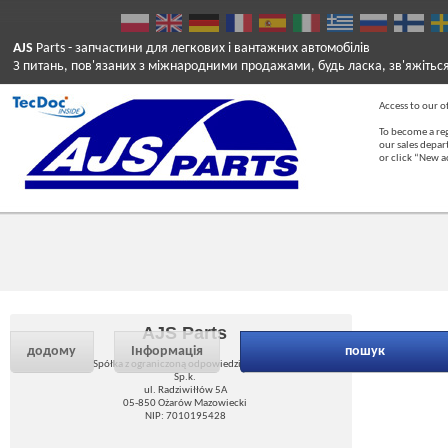
AJS
Parts
- запчастини для легкових і вантажних автомобілів
З питань, пов'язаних з міжнародними продажами, будь ласка, зв'яжітьс
Access to our of
To become a reg
our sales depa
or click “New 
AJS Parts
додому
Інформація
пошук
Spółka z ograniczoną odpowiedzialnością
Sp.k.
ul. Radziwiłłów 5A
05-850 Ożarów Mazowiecki
NIP: 7010195428