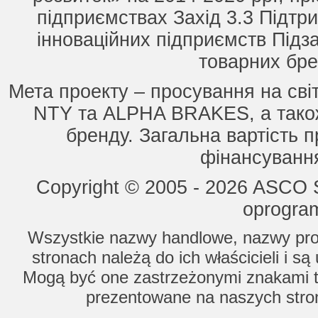
підприємствах Захід 3.3 Підтри
інноваційних підприємств Підз
товарних бре
Мета проекту – просування на сві
NTY та ALPHA BRAKES, а також
бренду. Загальна вартість п
фінансування
Copyright © 2005 - 2026 ASCO Sy
oprogram
Wszystkie nazwy handlowe, nazwy prod
stronach należą do ich właścicieli i s
Mogą być one zastrzeżonymi znakami to
prezentowane na naszych stron