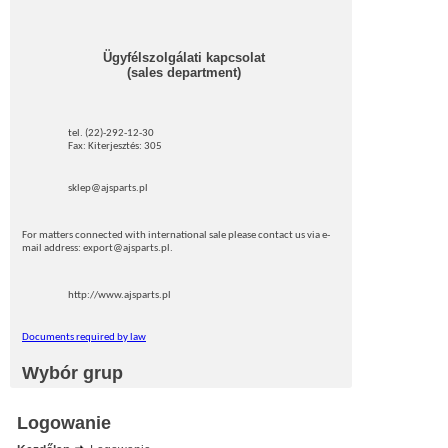
Ügyfélszolgálati kapcsolat
(sales department)
tel. (22)-292-12-30
Fax: Kiterjesztés: 305
sklep@ajsparts.pl
For matters connected with international sale please contact us via e-
mail address: export@ajsparts.pl.
http://www.ajsparts.pl
Documents required by law
Wybór grup
Logowanie