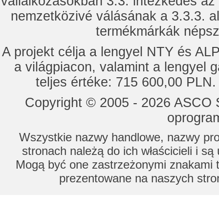
vállalkozásokban 3.3. intézkedés az
nemzetközivé válásának a 3.3.3. a
termékmárkák népsze
A projekt célja a lengyel NTY és 
a világpiacon, valamint a lengyel 
teljes értéke: 715 600,00 PLN.
Copyright © 2005 - 2026 ASCO Sy
oprogram
Wszystkie nazwy handlowe, nazwy prod
stronach należą do ich właścicieli i s
Mogą być one zastrzeżonymi znakami to
prezentowane na naszych stron