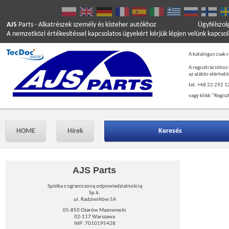
AJS
Parts
- Alkatrészek személy és kisteher autókhoz
Ügyfélszol
A nemzetközi értékesítéssel kapcsolatos ügyekért kérjük lépjen velünk kapcso
A katalógus csak r
A regisztrációhoz
az alábbi elérhet
tel. +48 22 292 1
vagy klikk ”Regisz
HOME
Hírek
Keresés
AJS Parts
Spółka z ograniczoną odpowiedzialnością
Sp.k.
ul. Radziwiłłów 5A
05-850 Ożarów Mazowiecki
02-117 Warszawa
NIP: 7010195428