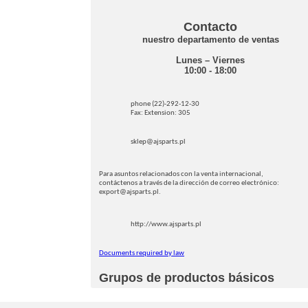
Contacto
nuestro departamento de ventas
Lunes – Viernes
10:00 - 18:00
phone (22)-292-12-30
Fax: Extension: 305
sklep@ajsparts.pl
Para asuntos relacionados con la venta internacional,
contáctenos a través de la dirección de correo electrónico:
export@ajsparts.pl.
http://www.ajsparts.pl
Documents required by law
Grupos de productos básicos