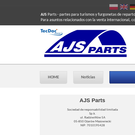
AJS
Parts
- partes para turismos y furgonetas de repart
Para asuntos relacionados con la venta internacional, c
HOME
Noticias
AJS Parts
Sociedad de responsabilidad limitada
Sp.k.
ul. Radziwiłłów 5A
05-850 Ożarów Mazowiecki
NIP: 7010195428