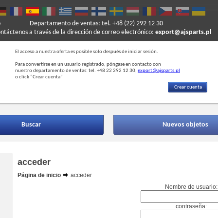
o
Departamento de ventas: tel. +48 (22) 292 12 30
ontáctenos a través de la dirección de correo electrónico:
export@ajsparts.pl
El acceso a nuestra oferta es posible solo después de iniciar sesión.
Para convertirse en un usuario registrado, póngase en contacto con
nuestro departamento de ventas: tel. +48 22 292 12 30,
export@ajsparts.pl
o click “Crear cuenta”
Crear cuenta
Buscar
Nuevos objetos
acceder
Página de inicio
acceder
Nombre de usuario:
contraseña: