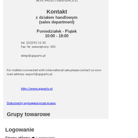
AE:PL-94035-75600-DIVCS-31
Kontakt
z działem handlowym
(sales department)
Poniedziałek - Piątek
10:00 - 18:00
tel. (22)292 12 30
Fax: Nr. wewnętrzny: 305
sklep@ajsparts.pl
For matters connected with international sale please contact us via e-
mail address: export@ajsparts.pl.
http://www.ajsparts.pl
Dokumenty wymagane przez prawo
Grupy towarowe
Logowanie