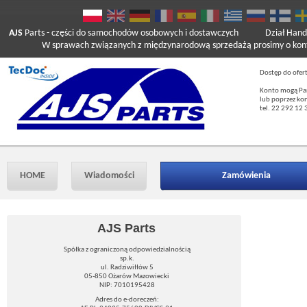
AJS
Parts
- części do samochodów osobowych i dostawczych
Dział Hand
W sprawach związanych z międzynarodową sprzedażą prosimy o kont
Dostęp do ofer
Konto mogą Pań
lub poprzez ko
tel. 22 292 12 
HOME
Wiadomości
Zamówienia
AJS Parts
Spółka z ograniczoną odpowiedzialnością
sp.k.
ul. Radziwiłłów 5
05-850 Ożarów Mazowiecki
NIP: 7010195428
Adres do e-doreczeń: