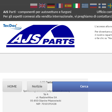
AJS
Parti
- componenti per autovetture e furgoni
Ufficio co
Per gli aspetti connessi alla vendita internazionale, vi preghiamo di contattarc
L'accesso alla n
Per diventare u
il nostro repar
o fai clic su "
AJS Parts
HOME
Notizie
Cerca
Spółka z ograniczoną odpowiedzialnością
Sp.k.
ul. Radziwiłłów 5A
05-850 Ożarów Mazowiecki
NIP: 7010195428