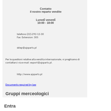
Contatto
il nostro reparto vendite
Lunedì venerdì
10:00 - 18:00
telefono (22)-292-12-30
Fax: Extension: 305
sklep@ajsparts.pl
Per le questioni relative alla vendita internazionale, vi preghiamo di
contattarci via e-mail: export@ajsparts.pl.
http://www.ajsparts.pl
Documents required by law
Gruppi merceologici
Entra