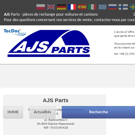
AJS
Parts
- pièces de rechange pour voitures et camions
Pour des questions concernant nos services de vente, contactez-nous par cour
L'accès à l'offr
que après etre 
Vous pouvez ob
en le créant su
tel. +48 22 292
AJS Parts
Spółka z ograniczoną odpowiedzialnością
HOME
Actualités
Recherche
Sp.k.
ul. Radziwiłłów 5
05-850 Ożarów Mazowiecki
NIP: 7010195428