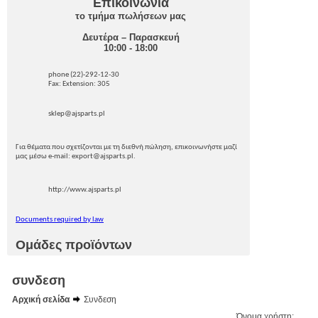
Επικοινωνία
το τμήμα πωλήσεων μας
Δευτέρα – Παρασκευή
10:00 - 18:00
phone (22)-292-12-30
Fax: Extension: 305
sklep@ajsparts.pl
Για θέματα που σχετίζονται με τη διεθνή πώληση, επικοινωνήστε μαζί
μας μέσω e-mail: export@ajsparts.pl.
http://www.ajsparts.pl
Documents required by law
Ομάδες προϊόντων
συνδεση
Αρχική σελίδα
Συνδεση
Όνομα χρήστη: