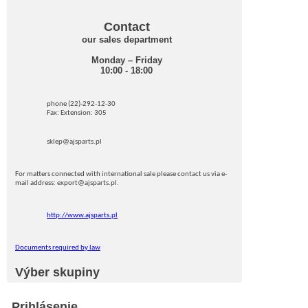
Contact
our sales department
Monday – Friday
10:00 - 18:00
phone (22)-292-12-30
Fax: Extension: 305
sklep@ajsparts.pl
For matters connected with international sale please contact us via e-
mail address: export@ajsparts.pl.
http://www.ajsparts.pl
Documents required by law
Výber skupiny
Prihlásenie