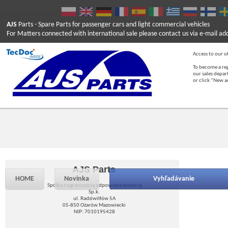
AJS
Parts
- Spare Parts for passenger cars and light commercial vehicles
For Matters connected with international sale please contact us via e-mail ad
Access to our of
To become a reg
our sales depa
or click “New 
AJS Parts
HOME
Novinka
Vyhľadávanie
Spółka z ograniczoną odpowiedzialnością
Sp.k.
ul. Radziwiłłów 5A
05-850 Ożarów Mazowiecki
NIP: 7010195428