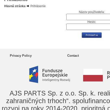
Hlavná stránka
Prihlásenie
Názov používateľa:
Heslo:
Privacy Policy
Contact
AJS PARTS Sp. z o.o. Sp. k. real
zahraničných trhoch“. spolufinanc
rozvoj na roky 2014-2020, prioritná