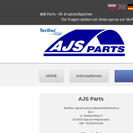
AJS
Parts
- Ihr Ersatzteilpartner
Für Fragen stehen wir Ihnen gerne zur Verfüg
HOME
Informationen
AJS Parts
Spółka z ograniczoną odpowiedzialnością
Sp.k.
ul. Radziwiłłów 5
05-850 Ożarów Mazowiecki
NIP: 7010195428