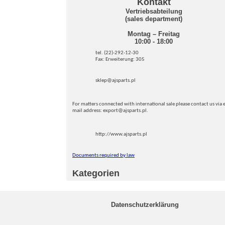
Kontakt
Vertriebsabteilung
(sales department)
Montag – Freitag
10:00 - 18:00
tel. (22)-292-12-30
Fax: Erweiterung: 305
sklep@ajsparts.pl
For matters connected with international sale please contact us via e
mail address: export@ajsparts.pl.
http://www.ajsparts.pl
Documents required by law
Kategorien
Datenschutzerklärung