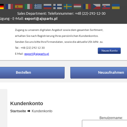
Sales Department: Telefonnummer: +48 (22)-292-12-30
ung - E-Mail:
export@ajsparts.pl
Zugang zu unserem digitalen Angebot sowie dem gesamten Sortiment,
erhalten Sie nach Registrierung Ihres persönlichen Kundenkontos.
Senden Sie uns bitte Ihre Firmendaten, sowie die aktuelle USt-IdNr. zu.
Tel.: +48 (22) 292 12 30
Neues Konto
E-Mail:
export@ajsparts.pl
Bestellen
Neuaufnahmen
Kundenkonto
Startseite
Kundenkonto
Benutzername: