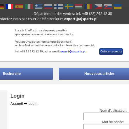
Département des ventes: tel. +48 (22) 292 12 30
ontactez-nous par courrier éléctronique:
export@ajsparts.pl
L'accès à l'offre du catalogue est possible
que après etre connecte avec vos identifiants.
Vous pouvez obtenir un compte (Ide
ntifiant)
en le créant sur le site ou en contactant le service commercial:
tel. +48 22 292 12 30, adres email:
export@ajsparts.pl
Créer un compte
Recherche
Nouveaux articles
Login
Accueil
Login
Nom d'utilisateur:
Mot de passe: