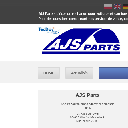
AJS
Parts
- pièces de rechange pour voitures et camions
Pour des questions concernant nos services de vente, c
HOME
Actualités
AJS Parts
Spółka z ograniczoną odpowiedzialnością
Sp.k.
ul. Radziwiłłów 5
05-850 Ożarów Mazowiecki
NIP: 7010195428