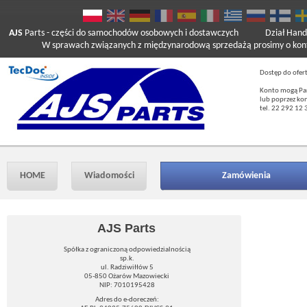
AJS
Parts
- części do samochodów osobowych i dostawczych
Dział Hand
W sprawach związanych z międzynarodową sprzedażą prosimy o kont
Dostęp do ofer
Konto mogą Pań
lub poprzez ko
tel. 22 292 12 
HOME
Wiadomości
Zamówienia
AJS Parts
Spółka z ograniczoną odpowiedzialnością
sp.k.
ul. Radziwiłłów 5
05-850 Ożarów Mazowiecki
NIP: 7010195428
Adres do e-doreczeń: