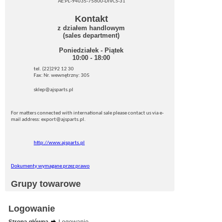
AE:PL-94035-75600-DIVCS-31
Kontakt
z działem handlowym
(sales department)
Poniedziałek - Piątek
10:00 - 18:00
tel. (22)292 12 30
Fax: Nr. wewnętrzny: 305
sklep@ajsparts.pl
For matters connected with international sale please contact us via e-
mail address: export@ajsparts.pl.
http://www.ajsparts.pl
Dokumenty wymagane przez prawo
Grupy towarowe
Logowanie