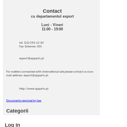
Contact
cu departamentul export
Luni - Vineri
11:00 - 19:00
tel. (22)-292-12-30
Fax: Extensie: 305
export@ajsparts.pl
For matters connected with international sale please contact us via e-
mail address: export@ajsparts.pl.
http://www.ajsparts.pl
Documents required by law
Categorii
Log In