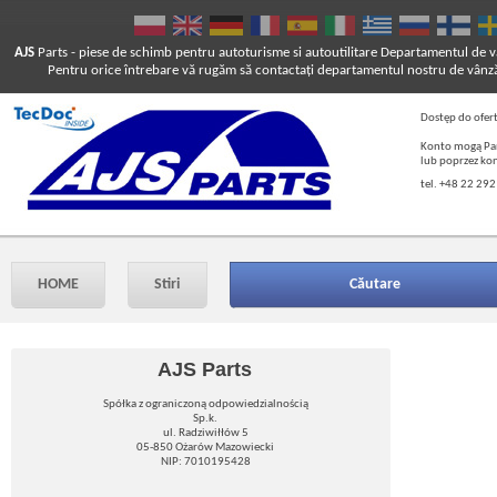
AJS
Parts
- piese de schimb pentru autoturisme si autoutilitare
Departamentul de vâ
Pentru orice întrebare vă rugăm să contactaţi departamentul nostru de vânză
Dostęp do ofer
Konto mogą Pań
lub poprzez ko
tel. +48 22 292
HOME
Stiri
Căutare
AJS Parts
Spółka z ograniczoną odpowiedzialnością
Sp.k.
ul. Radziwiłłów 5
05-850 Ożarów Mazowiecki
NIP: 7010195428