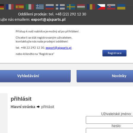
Oddělení prodeje: tel. +48 (22) 292 12 30
ktujte nás emailem:
export@ajsparts.pl
Přístup k naší nabídce je možný až po přihlášení.
Chcete-li se stát registrovaným uživatelem,
kontaktujte nás naše prodejní oddělení:
tel. +48 22 292 12 30,
export@ajsparts.pl
Registrace
nebo klikněte na "Registrace"
Vyhledávání
Novinky
přihlásit
Hlavní stránka
přihlásit
Uživatelské jméno:
heslo: