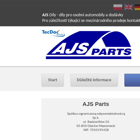
AJS
Díly
- díly pro osobní automobily a dodávky
Pro záležitosti týkající se mezinárodního prodeje konta
Start
Důležité informace
AJS Parts
Spółka z ograniczoną odpowiedzialnością
Sp.k.
ul. Radziwiłłów 5A
05-850 Ożarów Mazowiecki
NIP: 7010195428