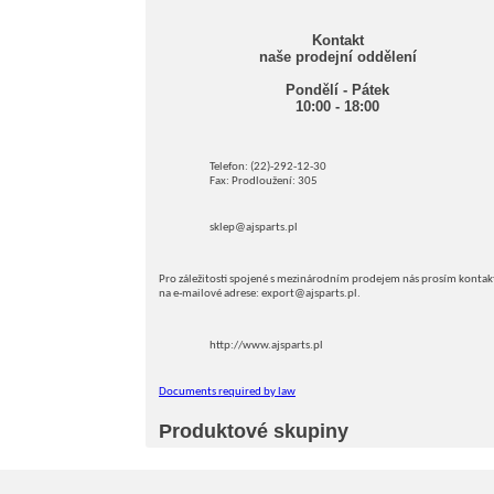
Kontakt
naše prodejní oddělení
Pondělí - Pátek
10:00 - 18:00
Telefon: (22)-292-12-30
Fax: Prodloužení: 305
sklep@ajsparts.pl
Pro záležitosti spojené s mezinárodním prodejem nás prosím kontak
na e-mailové adrese: export@ajsparts.pl.
http://www.ajsparts.pl
Documents required by law
Produktové skupiny