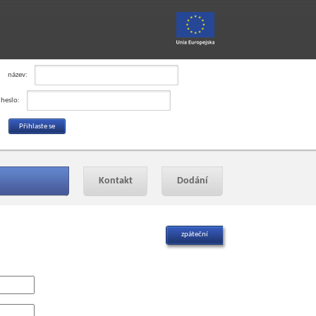
název:
heslo:
Kontakt
Dodání