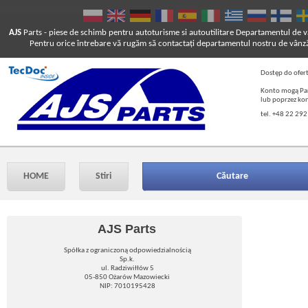
AJS
Parts
- piese de schimb pentru autoturisme si autoutilitare
Departamentul de vâ
Pentru orice întrebare vă rugăm să contactaţi departamentul nostru de vânză
Dostęp do ofer
Konto mogą Pań
lub poprzez ko
tel. +48 22 292
HOME
Stiri
Căutare
AJS Parts
Spółka z ograniczoną odpowiedzialnością
Sp.k.
ul. Radziwiłłów 5
05-850 Ożarów Mazowiecki
NIP: 7010195428