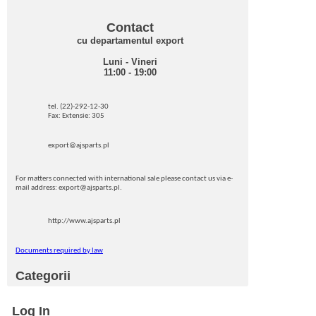
Contact
cu departamentul export
Luni - Vineri
11:00 - 19:00
tel. (22)-292-12-30
Fax: Extensie: 305
export@ajsparts.pl
For matters connected with international sale please contact us via e-
mail address: export@ajsparts.pl.
http://www.ajsparts.pl
Documents required by law
Categorii
Log In