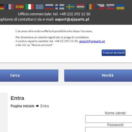
Ufficio commerciale: tel. +48 (22) 292 12 30
reghiamo di contattarci via e-mail:
export@ajsparts.pl
L'accesso alla nostra offerta è possibile solo dopo l'accesso.
Per diventare un utente registrato si prega di contattare
il nostro reparto vendite: tel. +48 22 292 12 30,
export@ajsparts.pl
o fai clic su "Nuovo account"
Crea un account
Cerca
Novità
Entra
Pagina iniziale
Entra
Nome utente:
Password: