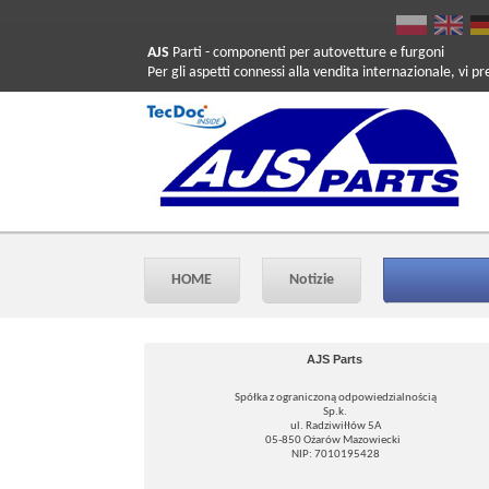
AJS
Parti
- componenti per autovetture e furgoni
Per gli aspetti connessi alla vendita internazionale, vi p
HOME
Notizie
AJS Parts
Spółka z ograniczoną odpowiedzialnością
Sp.k.
ul. Radziwiłłów 5A
05-850 Ożarów Mazowiecki
NIP: 7010195428