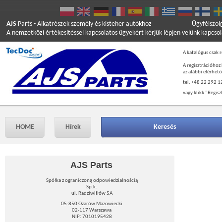
AJS
Parts
- Alkatrészek személy és kisteher autókhoz
Ügyfélszol
A nemzetközi értékesítéssel kapcsolatos ügyekért kérjük lépjen velünk kapcso
A katalógus csak r
A regisztrációhoz
az alábbi elérhet
tel. +48 22 292 1
vagy klikk ”Regisz
HOME
Hírek
Keresés
AJS Parts
Spółka z ograniczoną odpowiedzialnością
Sp.k.
ul. Radziwiłłów 5A
05-850 Ożarów Mazowiecki
02-117 Warszawa
NIP: 7010195428