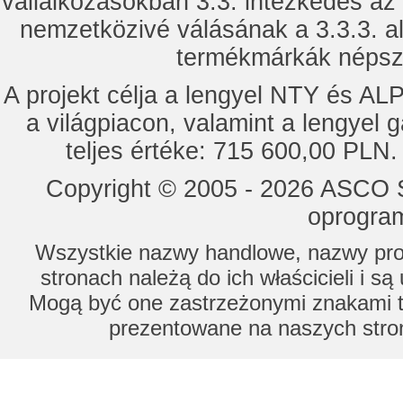
vállalkozásokban 3.3. intézkedés az
nemzetközivé válásának a 3.3.3. a
termékmárkák népsze
A projekt célja a lengyel NTY és 
a világpiacon, valamint a lengyel 
teljes értéke: 715 600,00 PLN.
Copyright © 2005 - 2026 ASCO Sy
oprogram
Wszystkie nazwy handlowe, nazwy prod
stronach należą do ich właścicieli i s
Mogą być one zastrzeżonymi znakami to
prezentowane na naszych stron