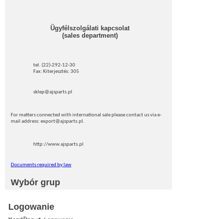
Ügyfélszolgálati kapcsolat
(sales department)
tel. (22)-292-12-30
Fax: Kiterjesztés: 305
sklep@ajsparts.pl
For matters connected with international sale please contact us via e-
mail address: export@ajsparts.pl.
http://www.ajsparts.pl
Documents required by law
Wybór grup
Logowanie