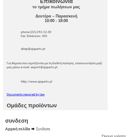
Επικοινωνία
το τμήμα πωλήσεων μας
Δευτέρα – Παρασκευή
10:00 - 18:00
phone (22)-292-12-30
Fax: Extension: 305
sklep@ajsparts.pl
Για θέματα που σχετίζονται με τη διεθνή πώληση, επικοινωνήστε μαζί
μας μέσω e-mail: export@ajsparts.pl.
http://www.ajsparts.pl
Documents required by law
Ομάδες προϊόντων
συνδεση
Αρχική σελίδα
Συνδεση
Όνομα χρήστη: