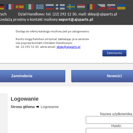
zych
Dział Handlowy: tel. (22) 292 12 30, mail: sklep@ajsparts.pl
ażą prosimy o kontakt mailowy:
export@ajsparts.pl
Dostęp do oferty katalogu możliwy jest po zalogowaniu.
Konto mogą Państwo otrzymać zakładając je w serwisie
lub poprzez kontakt z Działem Handlowym:
tel. 22 292 12 30, adres email:
sklep@ajsparts.pl
Załóż konto
Zamówienia
Nowości
Logowanie
Strona główna
Logowanie
Nazwa użytkownika:
Hasło: