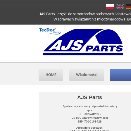
AJS
Parts
- części do samochodów osobowych i dostawc
W sprawach związanych z międzynarodową sprzed
HOME
Wiadomości
AJS Parts
Spółka z ograniczoną odpowiedzialnością
sp.k.
ul. Radziwiłłów 5
05-850 Ożarów Mazowiecki
NIP: 7010195428
Adres do e-doreczeń: