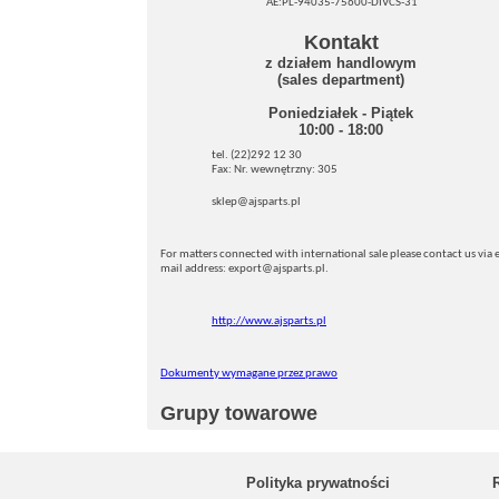
AE:PL-94035-75600-DIVCS-31
Kontakt
z działem handlowym
(sales department)
Poniedziałek - Piątek
10:00 - 18:00
tel. (22)292 12 30
Fax: Nr. wewnętrzny: 305
sklep@ajsparts.pl
For matters connected with international sale please contact us via e
mail address: export@ajsparts.pl.
http://www.ajsparts.pl
Dokumenty wymagane przez prawo
Grupy towarowe
Polityka prywatności