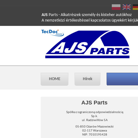
AJS
Parts
- Alkatrészek személy és kisteher autókhoz
A nemzetközi értékesítéssel kapcsolatos ügyekért kérjü
HOME
Hírek
AJS Parts
Spółka z ograniczoną odpowiedzialnością
Sp.k.
ul. Radziwiłłów 5A
05-850 Ożarów Mazowiecki
02-117 Warszawa
NIP: 7010195428