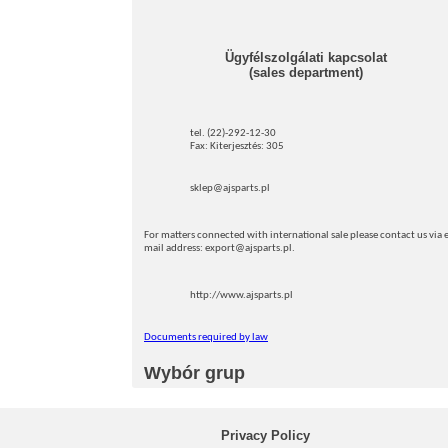
Ügyfélszolgálati kapcsolat
(sales department)
tel. (22)-292-12-30
Fax: Kiterjesztés: 305
sklep@ajsparts.pl
For matters connected with international sale please contact us via e
mail address: export@ajsparts.pl.
http://www.ajsparts.pl
Documents required by law
Wybór grup
Privacy Policy