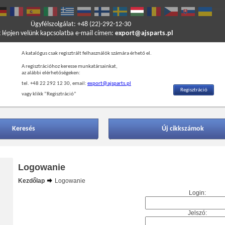
Ügyfélszolgálat: +48 (22)-292-12-30
k lépjen velünk kapcsolatba e-mail címen:
export@ajsparts.pl
A katalógus csak regisztrált felhasználók számára érhető el.
A regisztrációhoz keresse munkatársainkat,
az alábbi elérhetőségeken:
tel. +48 22 292 12 30, email:
export@ajsparts.pl
Regisztráció
vagy klikk ”Regisztráció”
Keresés
Új cikkszámok
Logowanie
Kezdőlap
Logowanie
Login:
Jelszó: