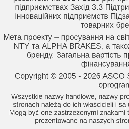
підприємствах Захід 3.3 Підтри
інноваційних підприємств Підз
товарних бре
Мета проекту – просування на сві
NTY та ALPHA BRAKES, а також
бренду. Загальна вартість п
фінансування
Copyright © 2005 - 2026 ASCO Sy
oprogram
Wszystkie nazwy handlowe, nazwy prod
stronach należą do ich właścicieli i s
Mogą być one zastrzeżonymi znakami to
prezentowane na naszych stron