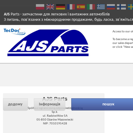
AJS
Parts
- запчастини для легкових і вантажних автомобілів
З питань, пов'язаних з міжнародними продажами, будь ласка, зв'яжітьс
Access to our of
To become a reg
our sales depa
or click “New 
AJS Parts
додому
Інформація
пошук
Spółka z ograniczoną odpowiedzialnością
Sp.k.
ul. Radziwiłłów 5A
05-850 Ożarów Mazowiecki
NIP: 7010195428