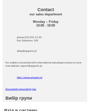
Contact
our sales department
Monday – Friday
10:00 - 18:00
phone (22)-292-12-30
Fax: Extension: 305
sklep@ajsparts.pl
For matters connected with international sale please contact us via e-
mail address: export@ajsparts.pl.
http://www.ajsparts.pl
Documents required by law
Вибір групи
Вхід в систему