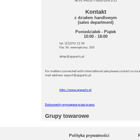
AE:PL-94035-75600-DIVCS-31
Kontakt
z działem handlowym
(sales department)
Poniedziałek - Piątek
10:00 - 18:00
tel. (22)292 12 30
Fax: Nr. wewnętrzny: 305
sklep@ajsparts.pl
For matters connected with international sale please contact us via e
mail address: export@ajsparts.pl.
http://www.ajsparts.pl
Dokumenty wymagane przez prawo
Grupy towarowe
Polityka prywatności