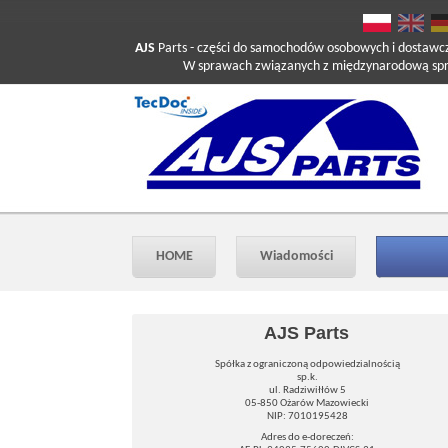
AJS
Parts
- części do samochodów osobowych i dostawc
W sprawach związanych z międzynarodową sprzed
HOME
Wiadomości
AJS Parts
Spółka z ograniczoną odpowiedzialnością
sp.k.
ul. Radziwiłłów 5
05-850 Ożarów Mazowiecki
NIP: 7010195428
Adres do e-doreczeń: