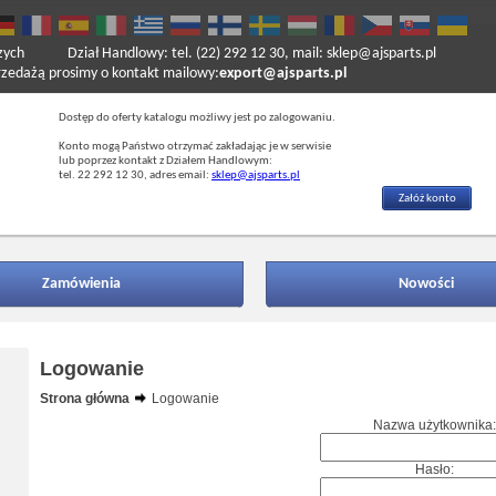
zych
Dział Handlowy: tel. (22) 292 12 30, mail: sklep@ajsparts.pl
ażą prosimy o kontakt mailowy:
export@ajsparts.pl
Dostęp do oferty katalogu możliwy jest po zalogowaniu.
Konto mogą Państwo otrzymać zakładając je w serwisie
lub poprzez kontakt z Działem Handlowym:
tel. 22 292 12 30, adres email:
sklep@ajsparts.pl
Załóż konto
Zamówienia
Nowości
Logowanie
Strona główna
Logowanie
Nazwa użytkownika:
Hasło: