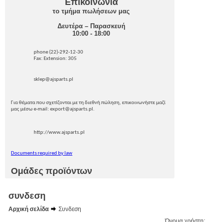
Επικοινωνία
το τμήμα πωλήσεων μας
Δευτέρα – Παρασκευή
10:00 - 18:00
phone (22)-292-12-30
Fax: Extension: 305
sklep@ajsparts.pl
Για θέματα που σχετίζονται με τη διεθνή πώληση, επικοινωνήστε μαζί
μας μέσω e-mail: export@ajsparts.pl.
http://www.ajsparts.pl
Documents required by law
Ομάδες προϊόντων
συνδεση
Αρχική σελίδα
Συνδεση
Όνομα χρήστη: